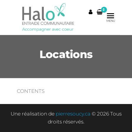
Skip
0
to
the
MENU
content
Locations
CONTENTS
Une réalisation de
pierresoucy.ca
© 2026 Tous
droits réservés.