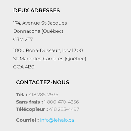
DEUX ADRESSES
174, Avenue St-Jacques
Donnacona (Québec)
G3M 2T7
1000 Bona-Dussault, local 300
St-Marc-des-Carrières (Québec)
GOA 4B0
CONTACTEZ-NOUS
Tél. :
418 285-2935
Sans frais :
1 800 470-4256
Télécopieur :
418 285-4497
Courriel :
info@lehalo.ca