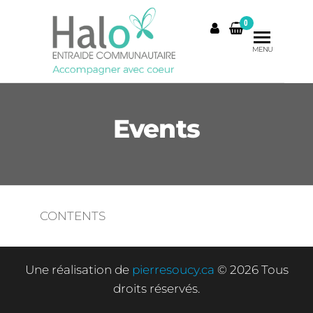
Skip
0
to
the
MENU
content
Events
CONTENTS
Une réalisation de
pierresoucy.ca
© 2026 Tous
droits réservés.