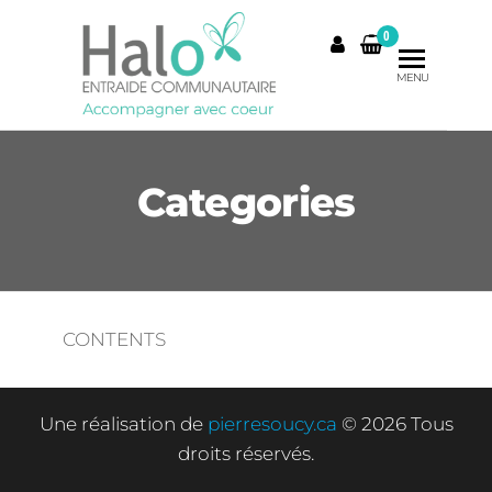
Skip
0
to
the
MENU
content
Categories
CONTENTS
Une réalisation de
pierresoucy.ca
© 2026 Tous
droits réservés.