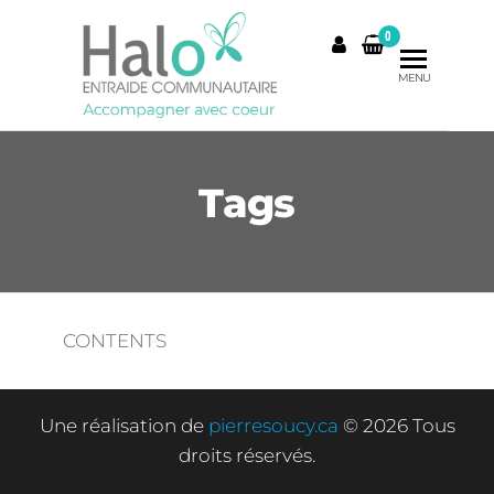
Skip
0
to
the
MENU
content
Tags
CONTENTS
Une réalisation de
pierresoucy.ca
© 2026 Tous
droits réservés.