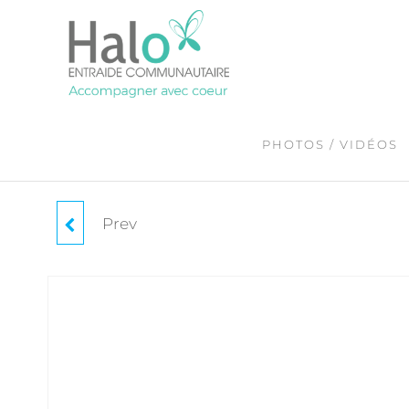
Skip
to
the
content
PHOTOS / VIDÉOS
Prev
DONATION